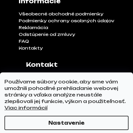
Informácie
Všeobecné obchodné podmienky
Podmienky ochrany osobných údajov
Reklamácia
Odstúpenie od zmluvy
FAQ
Kontakty
Kontakt
Adresa:
Klinčeková 970, 93041,
Používame súbory cookie, aby sme vám
Hviezdoslavov
umožnili pohodlné prehliadanie webovej
Tel.č.:
0911 271 302
stránky a vďaka analýze neustále
Email:
info@glovez.sk
zlepšovali jej funkcie, výkon a použiteľnosť.
Viac informácií
Nastavenie
Vytvoril Shoptet Premium
a
Adatelier