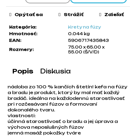
a
m
Opýtať sa
Strážiť
Zdieľať
e
Kategória
:
Krety na fúzy
Hmotnosť
:
0.044 kg
EAN
:
5906717435843
75.00 x 65.00 x
Rozmery
:
55.00 (Š/V/D)
Popis
Diskusia
nádoba zo 100 % kančích štetín! kefa na fúzy
a bradu je produkt, ktorý by mal mať každý
bradáč. ideálna na každodennú starostlivosť
pri rozčesávaní fúzov a formovaní
dokonalého tvaru.
vlastnosti:
účinná starostlivosť o bradu a jej úprava a
výchova neposlušných fúzov
jemná masáž pokožky tváre