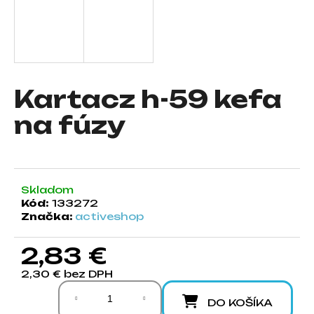
á
j
s
ť
?
Kartacz h-59 kefa
na fúzy
HĽADAŤ
Skladom
Kód:
133272
Značka:
activeshop
O
d
2,83 €
p
o
2,30 € bez DPH
r
Jednotková cena:
ú
DO KOŠÍKA
č