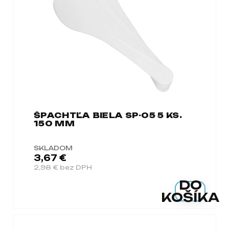
a
m
e
ŠPACHTĽA BIELA SP-05 5 KS.
150 MM
SKLADOM
3,67 €
2,98 € bez DPH
DO
KOŠÍKA