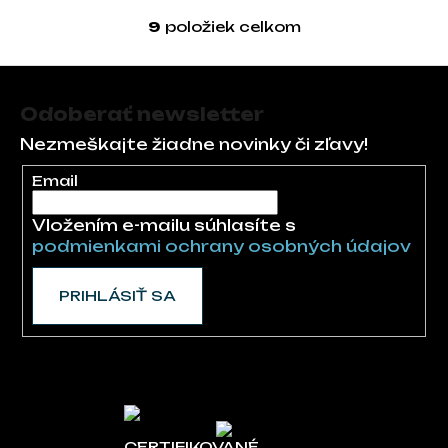
9
položiek celkom
Ovládacie prvky 
Zápätie
Odoberať newsletter
Nezmeškajte žiadne novinky či zľavy!
Email
Vložením e-mailu súhlasíte s
podmienkami ochrany osobných údajov
PRIHLÁSIŤ SA
CERTIFIKOVANÉ