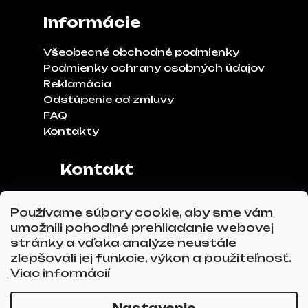
Informácie
Všeobecné obchodné podmienky
Podmienky ochrany osobných údajov
Reklamácia
Odstúpenie od zmluvy
FAQ
Kontakty
Kontakt
Adresa:
Klinčeková 970, 93041,
Používame súbory cookie, aby sme vám
Hviezdoslavov
umožnili pohodlné prehliadanie webovej
Tel.č.:
0911 271 302
stránky a vďaka analýze neustále
Email:
info@glovez.sk
zlepšovali jej funkcie, výkon a použiteľnosť.
Viac informácií