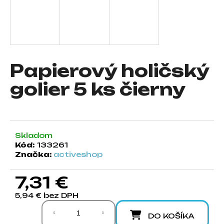
á
j
s
ť
?
Papierový holičský
golier 5 ks čierny
HĽADAŤ
Skladom
Kód:
133261
Značka:
activeshop
O
d
7,31 €
p
o
5,94 € bez DPH
r
Jednotková cena:
ú
DO KOŠÍKA
č