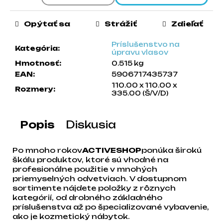
a
m
Opýtať sa
Strážiť
Zdieľať
e
Príslušenstvo na
Kategória
:
úpravu vlasov
Hmotnosť
:
0.515 kg
EAN
:
5906717435737
110.00 x 110.00 x
Rozmery
:
335.00 (Š/V/D)
Popis
Diskusia
Po mnoho rokov
ACTIVESHOP
ponúka širokú
škálu produktov, ktoré sú vhodné na
profesionálne použitie v mnohých
priemyselných odvetviach. V dostupnom
sortimente nájdete položky z rôznych
kategórií, od drobného základného
príslušenstva až po špecializované vybavenie,
ako je kozmetický nábytok.