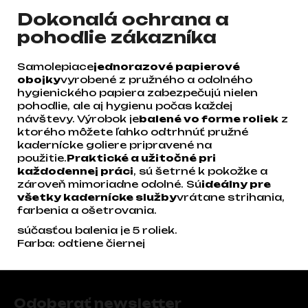
Dokonalá ochrana a
pohodlie zákazníka
Samolepiace
jednorazové papierové
obojky
vyrobené z pružného a odolného
hygienického papiera zabezpečujú nielen
pohodlie, ale aj hygienu počas každej
návštevy. Výrobok je
balené vo forme roliek
z
ktorého môžete ľahko odtrhnúť pružné
kadernícke goliere pripravené na
použitie.
Praktické a užitočné pri
každodennej práci
, sú šetrné k pokožke a
zároveň mimoriadne odolné. Sú
ideálny pre
všetky kadernícke služby
vrátane strihania,
farbenia a ošetrovania.
súčasťou balenia je 5 roliek.
Farba: odtiene čiernej
Zápätie
Odoberať newsletter