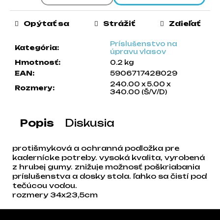
a
m
Opýtať sa
Strážiť
Zdieľať
e
Príslušenstvo na
Kategória
:
úpravu vlasov
Hmotnosť
:
0.2 kg
EAN
:
5906717428029
240.00 x 5.00 x
Rozmery
:
340.00 (Š/V/D)
Popis
Diskusia
protišmyková a ochranná podložka pre
kadernícke potreby. vysoká kvalita, vyrobená
z hrubej gumy. znižuje možnosť poškriabania
príslušenstva a dosky stola. ľahko sa čistí pod
tečúcou vodou.
rozmery 34x23,5cm
Zápätie