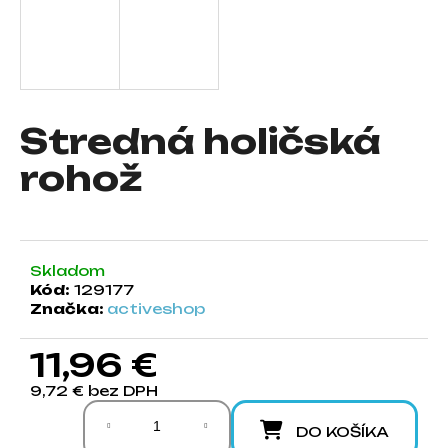
á
j
s
ť
?
Stredná holičská
rohož
HĽADAŤ
Skladom
Kód:
129177
Značka:
activeshop
O
d
11,96 €
p
o
9,72 € bez DPH
r
Jednotková cena:
ú
DO KOŠÍKA
č