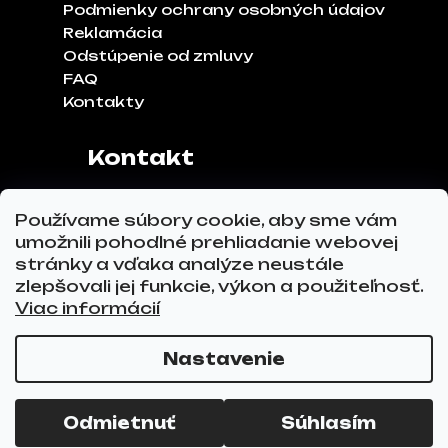
Podmienky ochrany osobných údajov
Reklamácia
Odstúpenie od zmluvy
FAQ
Kontakty
Kontakt
Adresa:
Klinčeková 970, 93041,
Používame súbory cookie, aby sme vám
Hviezdoslavov
umožnili pohodlné prehliadanie webovej
Tel.č.:
0911 271 302
stránky a vďaka analýze neustále
Email:
info@glovez.sk
zlepšovali jej funkcie, výkon a použiteľnosť.
Viac informácií
Nastavenie
Vytvoril Shoptet Premium
a
Adatelier
Copyright 2026
GLOVEZ.sk
. Všetky práva
Odmietnuť
Súhlasím
vyhradené.
Upraviť nastavenie cookies