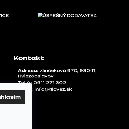
VICE
ÚSPEŠNÝ DODAVATEĽ
Kontakt
Adresa:
Klinčeková 970, 93041,
Hviezdoslavov
Tel.č.:
0911 271 302
Email:
info@glovez.sk
úhlasím