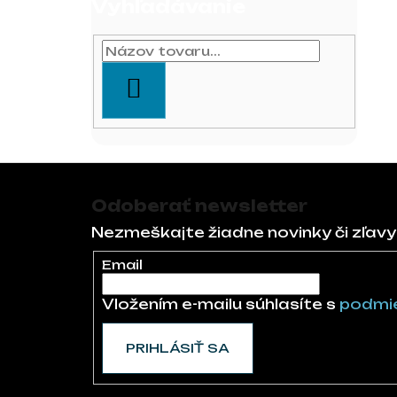
Vyhľadávanie
HĽADAŤ
Zápätie
Odoberať newsletter
Nezmeškajte žiadne novinky či zľavy
Email
Vložením e-mailu súhlasíte s
podmie
PRIHLÁSIŤ SA