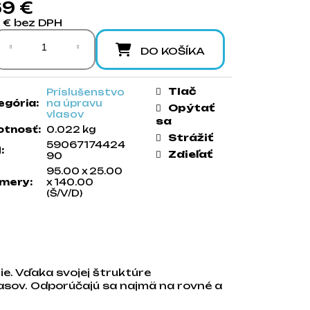
69 €
7 € bez DPH
notková cena:
DO KOŠÍKA
Tlač
Príslušenstvo
egória
:
na úpravu
Opýtať
vlasov
sa
tnosť
:
0.022 kg
Strážiť
59067174424
N
:
Zdieľať
90
95.00 x 25.00
mery
:
x 140.00
(Š/V/D)
ie. Vďaka svojej štruktúre
asov. Odporúčajú sa najmä na rovné a