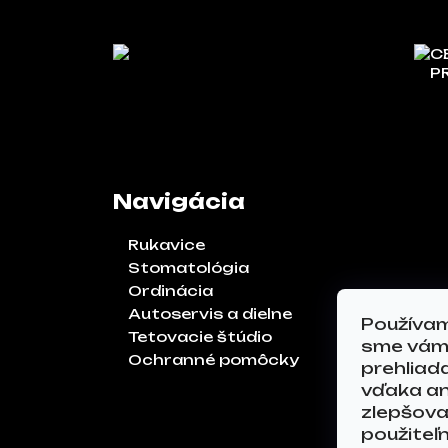
C
P
Navigácia
Rukavice
Stomatológia
Ordinácia
Autoservis a dielne
Používam
Tetovacie štúdio
sme vám 
Ochranné pomôcky
prehliad
vďaka an
zlepšoval
použiteľ