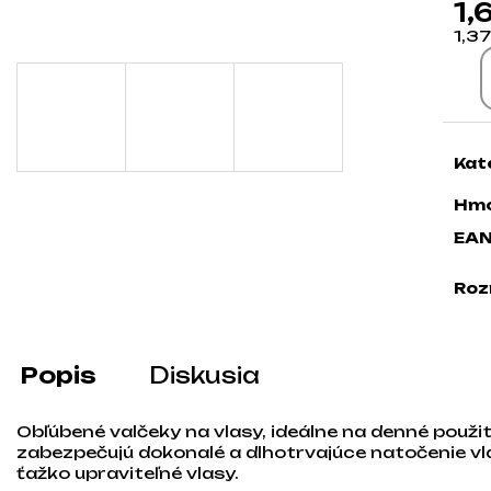
1,
1,3
Jed
Kat
Hmo
EA
Roz
Popis
Diskusia
Obľúbené valčeky na vlasy, ideálne na denné použit
zabezpečujú dokonalé a dlhotrvajúce natočenie vl
ťažko upraviteľné vlasy.