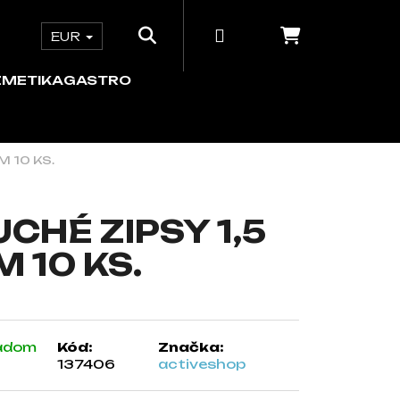
Hľadať
Prihlásenie
Nákupný 
e
ORDINÁCIA
KOZMETIKA
GASTRO
EUR
ZMETIKA
GASTRO
M 10 KS.
UCHÉ ZIPSY 1,5
M 10 KS.
adom
Kód:
Značka:
137406
activeshop