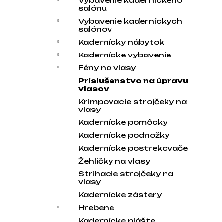
Vybavenie kaderníckeho
salónu
Vybavenie kaderníckych
salónov
Kadernícky nábytok
Kadernícke vybavenie
Fény na vlasy
Príslušenstvo na úpravu
vlasov
Krimpovacie strojčeky na
vlasy
Kadernícke pomôcky
Kadernícke podnožky
Kadernícke postrekovače
Žehličky na vlasy
Strihacie strojčeky na
vlasy
Kadernícke zástery
Hrebene
Kadernícke plášte