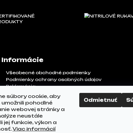
ERTIFIKOVANÉ
NITRILOVÉ RUKA
RODUKTY
Informácie
Všeobecné obchodné podmienky
Podmienky ochrany osobných údajov
Reklamácia
Odstúpenie od zmluvy
e súbory cookie, aby
Odmietnuť
S
FAQ
umožnili pohodlné
Kontakty
anie webovej stránky a
alýze neustále
i jej funkcie, výkon a
nosť.
Viac informácií