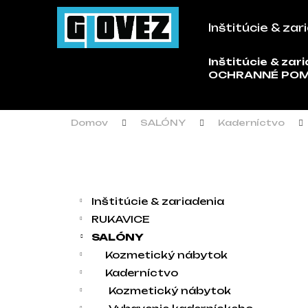
Košík
Prejsť na obsah
Inštitúcie & zar
Späť
Späť
do
do
Inštitúcie & zar
Č
OCHRANNÉ PO
obchodu
obchodu
Domov
SALÓNY
Kaderníctvo
Bočný panel
Kategórie
Preskočiť kategórie
Inštitúcie & zariadenia
RUKAVICE
SALÓNY
Kozmetický nábytok
Kaderníctvo
Kozmetický nábytok