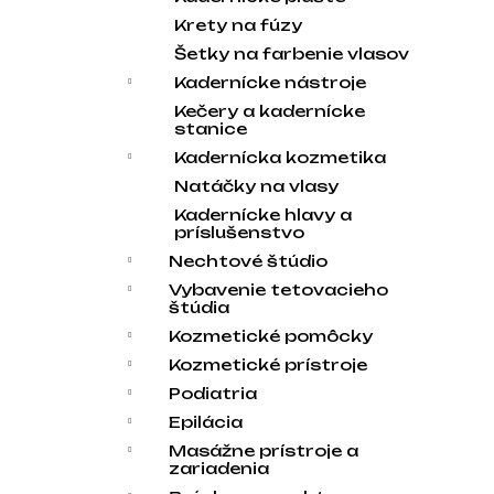
Krety na fúzy
Šetky na farbenie vlasov
Kadernícke nástroje
Kečery a kadernícke
stanice
Kadernícka kozmetika
Natáčky na vlasy
Kadernícke hlavy a
príslušenstvo
Nechtové štúdio
Vybavenie tetovacieho
štúdia
Kozmetické pomôcky
Kozmetické prístroje
Podiatria
Epilácia
Masážne prístroje a
zariadenia