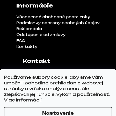
Informácie
Všeobecné obchodné podmienky
Podmienky ochrany osobných údajov
Reklamácia
Odstúpenie od zmluvy
FAQ
Kontakty
Kontakt
Adresa:
Klinčeková 970, 93041,
Používame súbory cookie, aby sme vám
Hviezdoslavov
umožnili pohodlné prehliadanie webovej
Tel.č.:
0911 271 302
stránky a vďaka analýze neustále
Email:
info@glovez.sk
zlepšovali jej funkcie, výkon a použiteľnosť.
Viac informácií
Nastavenie