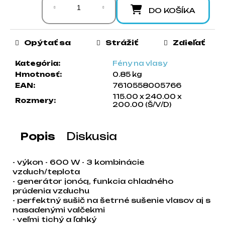
a
DO KOŠÍKA
m
e
Opýtať sa
Strážiť
Zdieľať
Kategória
:
Fény na vlasy
Hmotnosť
:
0.85 kg
EAN
:
7610558005766
115.00 x 240.00 x
Rozmery
:
200.00 (Š/V/D)
Popis
Diskusia
- výkon - 600 W - 3 kombinácie
vzduch/teplota
- generátor jonóq, funkcia chladného
prúdenia vzduchu
- perfektný sušič na šetrné sušenie vlasov aj s
nasadenými valčekmi
- veľmi tichý a ľahký