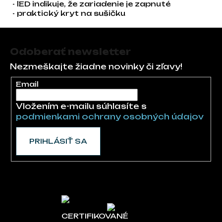
- lED indikuje, že zariadenie je zapnuté
- praktický kryt na sušičku
Zápätie
Odoberať newsletter
Nezmeškajte žiadne novinky či zľavy!
Email
Vložením e-mailu súhlasíte s
podmienkami ochrany osobných údajov
PRIHLÁSIŤ SA
CERTIFIKOVANÉ