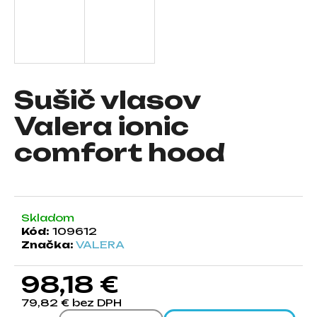
á
j
s
ť
?
Sušič vlasov
Valera ionic
comfort hood
HĽADAŤ
Skladom
O
Kód:
109612
d
Značka:
VALERA
p
o
98,18 €
r
ú
79,82 € bez DPH
č
Jednotková cena: