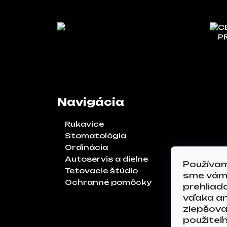
C
P
Navigácia
Rukavice
Stomatológia
Ordinácia
Autoservis a dielne
Používam
Tetovacie štúdio
sme vám 
Ochranné pomôcky
prehliad
vďaka an
zlepšoval
použiteľ