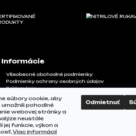
ERTIFIKOVANÉ
NITRILOVÉ RUKA
RODUKTY
Informácie
Všeobecné obchodné podmienky
Podmienky ochrany osobných údajov
Reklamácia
Odstúpenie od zmluvy
e súbory cookie, aby
Odmietnuť
S
FAQ
umožnili pohodlné
Kontakty
anie webovej stránky a
alýze neustále
i jej funkcie, výkon a
nosť.
Viac informácií