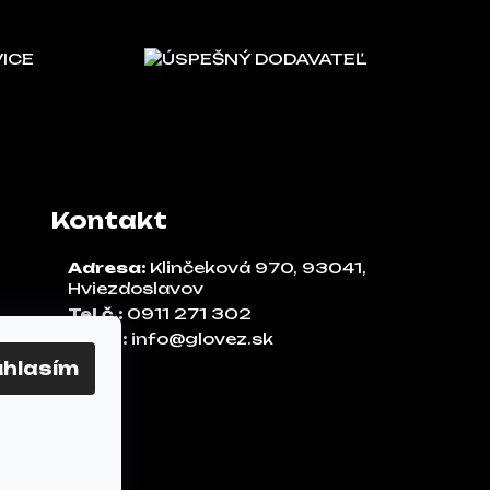
VICE
ÚSPEŠNÝ DODAVATEĽ
Kontakt
Adresa:
Klinčeková 970, 93041,
Hviezdoslavov
Tel.č.:
0911 271 302
Email:
info@glovez.sk
úhlasím