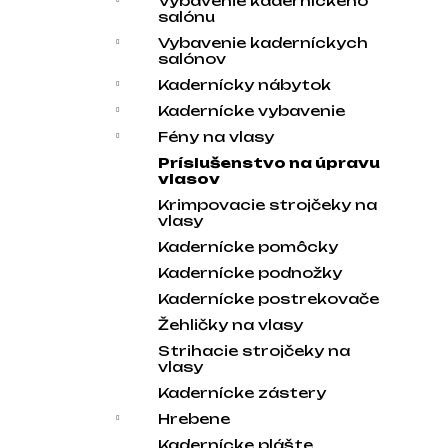
Vybavenie kaderníckeho
salónu
Vybavenie kaderníckych
salónov
Kadernícky nábytok
Kadernícke vybavenie
Fény na vlasy
Príslušenstvo na úpravu
vlasov
Krimpovacie strojčeky na
vlasy
Kadernícke pomôcky
Kadernícke podnožky
Kadernícke postrekovače
Žehličky na vlasy
Strihacie strojčeky na
vlasy
Kadernícke zástery
Hrebene
Kadernícke plášte