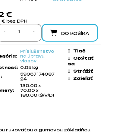
12 €
1 € bez DPH
notková cena:
DO KOŠÍKA
Tlač
Príslušenstvo
egória
:
na úpravu
Opýtať
vlasov
sa
tnosť
:
0.05 kg
Strážiť
59067174087
N
:
Zdieľať
24
130.00 x
mery
:
70.00 x
180.00 (Š/V/D)
nou rukoväťou a gumovou základňou.