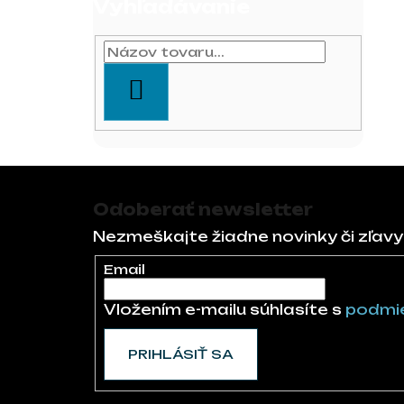
Vyhľadávanie
HĽADAŤ
Zápätie
Odoberať newsletter
Nezmeškajte žiadne novinky či zľavy
Email
Vložením e-mailu súhlasíte s
podmie
PRIHLÁSIŤ SA