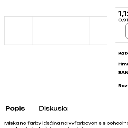
1,
0,9
Jed
Kat
Hmo
EA
Roz
Popis
Diskusia
Miska na farby ideálna na vyfarbovanie s pohodl