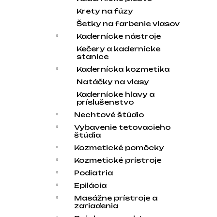
Krety na fúzy
Šetky na farbenie vlasov
Kadernícke nástroje
Kečery a kadernícke
stanice
Kadernícka kozmetika
Natáčky na vlasy
Kadernícke hlavy a
príslušenstvo
Nechtové štúdio
Vybavenie tetovacieho
štúdia
Kozmetické pomôcky
Kozmetické prístroje
Podiatria
Epilácia
Masážne prístroje a
zariadenia