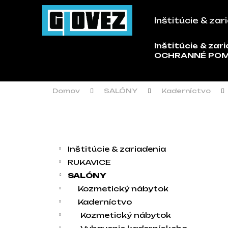
Košík
Prejsť na obsah
Inštitúcie & zar
Späť
Späť
do
do
Inštitúcie & zar
Č
OCHRANNÉ PO
obchodu
obchodu
Domov
SALÓNY
Kaderníctvo
Bočný panel
Kategórie
Preskočiť kategórie
Inštitúcie & zariadenia
RUKAVICE
SALÓNY
Kozmetický nábytok
Kaderníctvo
Kozmetický nábytok