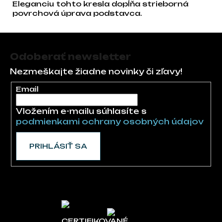
Eleganciu tohto kresla dopĺňa strieborná
povrchová úprava podstavca.
Zápätie
Odoberať newsletter
Nezmeškajte žiadne novinky či zľavy!
Email
Vložením e-mailu súhlasíte s
podmienkami ochrany osobných údajov
PRIHLÁSIŤ SA
CERTIFIKOVANÉ