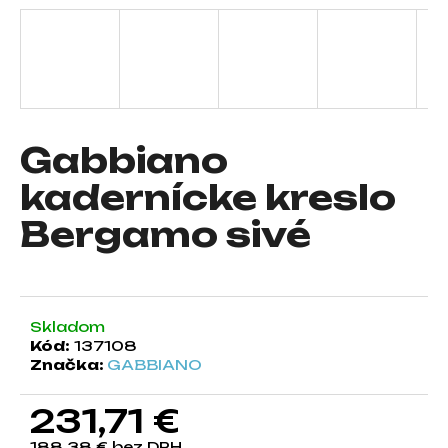
á
j
s
ť
?
Gabbiano
kadernícke kreslo
Bergamo sivé
HĽADAŤ
O
Skladom
d
Kód:
137108
p
Značka:
GABBIANO
o
r
231,71 €
ú
č
188,38 € bez DPH