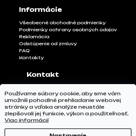
Informácie
Všeobecné obchodné podmienky
Podmienky ochrany osobných údajov
Reklamácia
Odstúpenie od zmluvy
FAQ
Kontakty
Kontakt
Adresa:
Klinčeková 970, 93041,
Používame súbory cookie, aby sme vám
Hviezdoslavov
umožnili pohodlné prehliadanie webovej
Tel.č.:
0911 271 302
stránky a vďaka analýze neustále
Email:
info@glovez.sk
zlepšovali jej funkcie, výkon a použiteľnosť.
Viac informácií
Nastavenie