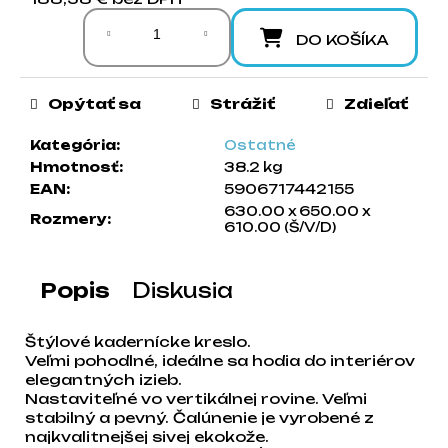
Jednotková cena:
a
m
DO KOŠÍKA
e
Opýtať sa
Strážiť
Zdieľať
Kategória
:
Ostatné
Hmotnosť
:
38.2 kg
EAN
:
5906717442155
630.00 x 650.00 x
Rozmery
:
610.00 (Š/V/D)
Popis
Diskusia
Štýlové kadernícke kreslo.
Veľmi pohodlné, ideálne sa hodia do interiérov
elegantných izieb.
Nastaviteľné vo vertikálnej rovine. Veľmi
stabilný a pevný. Čalúnenie je vyrobené z
najkvalitnejšej sivej ekokože.