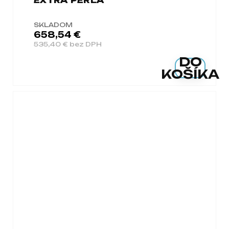
EXTRA PERLA
SKLADOM
658,54 €
535,40 € bez DPH
DO
KOŠÍKA