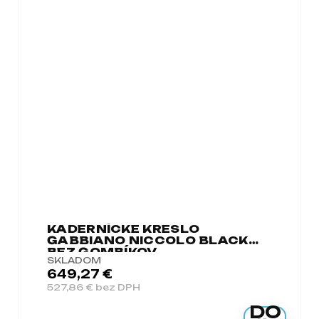
KADERNÍCKE KRESLO
GABBIANO NICCOLO BLACK
BEZ GOMBÍKOV
SKLADOM
649,27 €
527,86 € bez DPH
DO