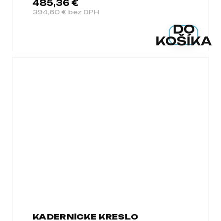
485,36 €
394,60 € bez DPH
DO
KOŠÍKA
KADERNÍCKE KRESLO