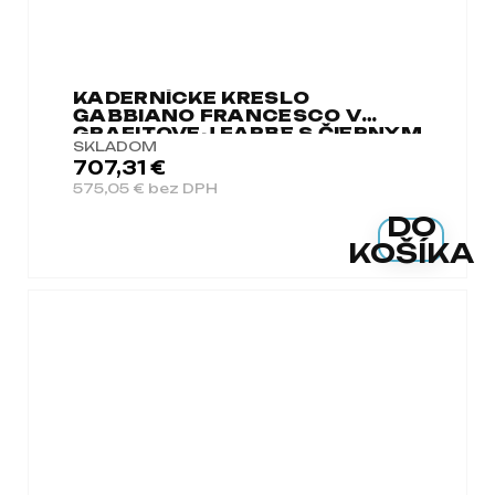
KADERNÍCKE KRESLO
GABBIANO FRANCESCO V
GRAFITOVEJ FARBE S ČIERNYM
SKLADOM
BRÚSENÝM RÁMOM
707,31 €
575,05 € bez DPH
DO
KOŠÍKA