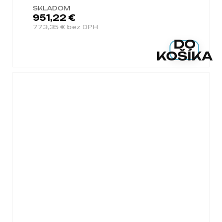
SKLADOM
951,22 €
773,35 € bez DPH
DO
KOŠÍKA