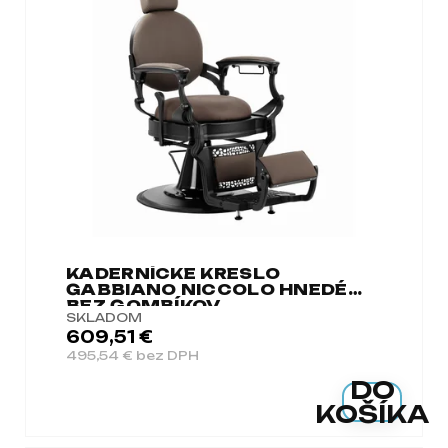
KADERNÍCKE KRESLO
GABBIANO NICCOLO HNEDÉ
BEZ GOMBÍKOV
SKLADOM
609,51 €
495,54 € bez DPH
DO
KOŠÍKA