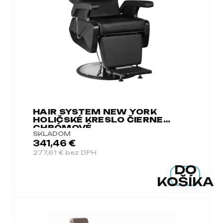
a
m
e
HAIR SYSTEM NEW YORK
HOLIČSKÉ KRESLO ČIERNE
CHRÓMOVÉ
SKLADOM
341,46 €
277,61 € bez DPH
DO
KOŠÍKA