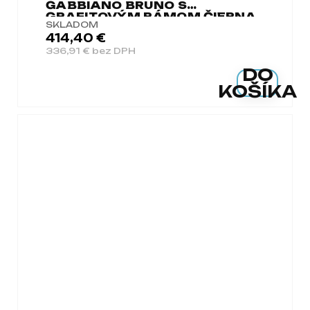
GABBIANO BRUNO S
GRAFITOVÝM RÁMOM ČIERNA
SKLADOM
414,40 €
336,91 € bez DPH
DO
KOŠÍKA