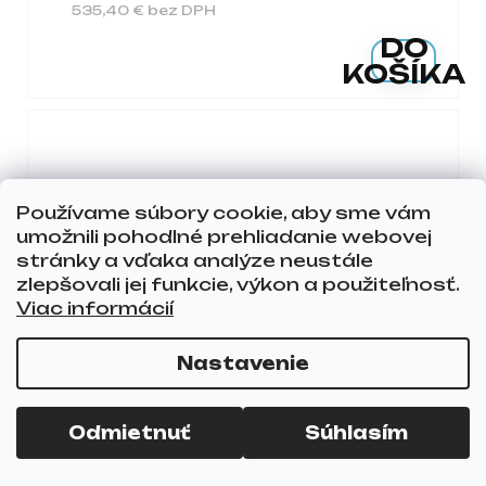
535,40 € bez DPH
DO
KOŠÍKA
Používame súbory cookie, aby sme vám
umožnili pohodlné prehliadanie webovej
stránky a vďaka analýze neustále
zlepšovali jej funkcie, výkon a použiteľnosť.
Viac informácií
Nastavenie
Odmietnuť
Súhlasím
HOLIČSKÉ KRESLO PRESIDENT
OLD LEATHER GREEN