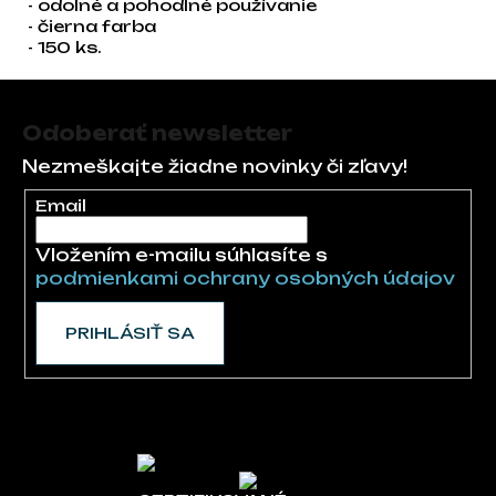
- odolné a pohodlné používanie
- čierna farba
- 150 ks.
Zápätie
Odoberať newsletter
Nezmeškajte žiadne novinky či zľavy!
Email
Vložením e-mailu súhlasíte s
podmienkami ochrany osobných údajov
PRIHLÁSIŤ SA