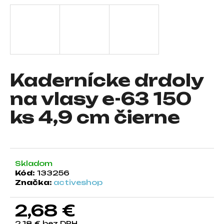
á
j
s
ť
?
Kadernícke drdoly
na vlasy e-63 150
ks 4,9 cm čierne
HĽADAŤ
O
Skladom
d
Kód:
133256
p
Značka:
activeshop
o
r
2,68 €
ú
č
2,18 € bez DPH