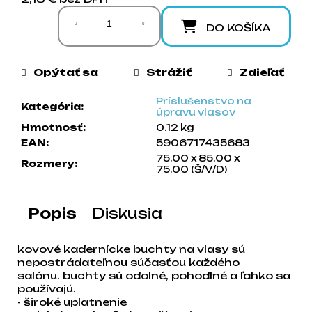
Jednotková cena:
a
m
DO KOŠÍKA
e
Opýtať sa
Strážiť
Zdieľať
Príslušenstvo na
Kategória
:
úpravu vlasov
Hmotnosť
:
0.12 kg
EAN
:
5906717435683
75.00 x 85.00 x
Rozmery
:
75.00 (Š/V/D)
Popis
Diskusia
kovové kadernícke buchty na vlasy sú
nepostrádateľnou súčasťou každého
salónu. buchty sú odolné, pohodlné a ľahko sa
používajú.
- široké uplatnenie