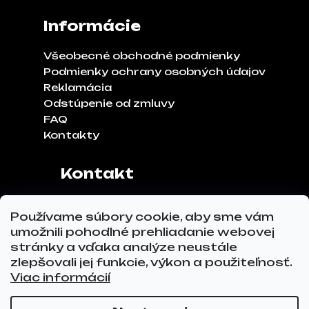
Informácie
Všeobecné obchodné podmienky
Podmienky ochrany osobných údajov
Reklamácia
Odstúpenie od zmluvy
FAQ
Kontakty
Kontakt
Adresa:
Klinčeková 970, 93041,
Používame súbory cookie, aby sme vám
Hviezdoslavov
umožnili pohodlné prehliadanie webovej
Tel.č.:
0911 271 302
stránky a vďaka analýze neustále
Email:
info@glovez.sk
zlepšovali jej funkcie, výkon a použiteľnosť.
Viac informácií