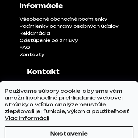
Informácie
Všeobecné obchodné podmienky
Podmienky ochrany osobných údajov
Reklamácia
Odstúpenie od zmluvy
FAQ
Kontakty
Kontakt
Adresa:
Klinčeková 970, 93041,
Používame súbory cookie, aby sme vám
Hviezdoslavov
umožnili pohodlné prehliadanie webovej
Tel.č.:
0911 271 302
stránky a vďaka analýze neustále
Email:
info@glovez.sk
zlepšovali jej funkcie, výkon a použiteľnosť.
Viac informácií
Nastavenie
Vytvoril Shoptet Premium
a
Adatelier