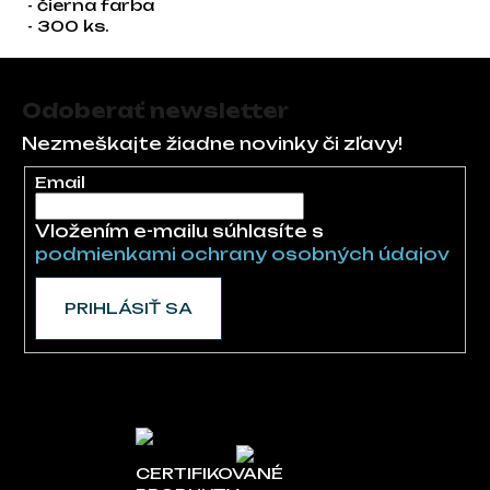
- čierna farba
- 300 ks.
Zápätie
Odoberať newsletter
Nezmeškajte žiadne novinky či zľavy!
Email
Vložením e-mailu súhlasíte s
podmienkami ochrany osobných údajov
PRIHLÁSIŤ SA
CERTIFIKOVANÉ