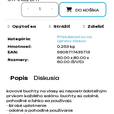
Jednotková cena:
a
m
DO KOŠÍKA
e
Opýtať sa
Strážiť
Zdieľať
Príslušenstvo na
Kategória
:
úpravu vlasov
Hmotnosť
:
0.253 kg
EAN
:
5906717435713
60.00 x 80.00 x
Rozmery
:
60.00 (Š/V/D)
Popis
Diskusia
kovové buchty na vlasy sú nepostrádateľným
prvkom každého salónu. buchty sú odolné,
pohodlné a ľahko sa používajú.
- široké uplatnenie
- odolné a pohodlné používanie