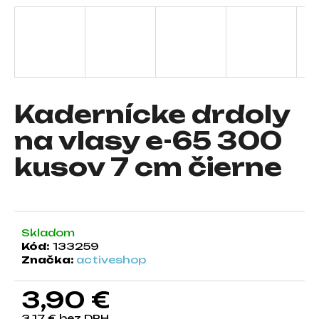
á
j
s
ť
?
Kadernícke drdoly
na vlasy e-65 300
kusov 7 cm čierne
HĽADAŤ
O
Skladom
d
Kód:
133259
p
Značka:
activeshop
o
r
3,90 €
ú
č
3,17 € bez DPH