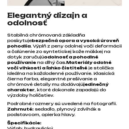
Elegantný dizajn a
odolnosť
Stabilná chrómovaná základňa
poskytuje
bezpečná opora a vysoká úroveň
pohodlia
. Výplň z peny odolnej voči deformácii
a čalúnenie zo syntetickej kože mäkkej na
dotyk zaručujú
odolnosť a pohodlné
používanie
na dlhý čas.
Materiály odolné
voči vlhkosti a ľahko čistiteľné
je stolička
ideálna na každodenné používanie. Klasická
čierna farba, elegantné prešívanie a
chrómové detaily mu dodávajú
jedinečný
charakter
, ktoré dokonale zapadajú do
výzdoby holičstiev.
Podrobné rozmery sú uvedené na fotografii.
Zahrnuté:
sedadlo, plynový zdvihák s
podstavcom, opierka hlavy.
Špecifikácie:
Výťah: hydraulický