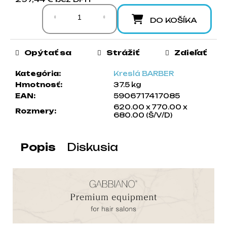
Jednotková cena:
a
m
DO KOŠÍKA
e
Opýtať sa
Strážiť
Zdieľať
Kategória
:
Kreslá BARBER
Hmotnosť
:
37.5 kg
EAN
:
5906717417085
620.00 x 770.00 x
Rozmery
:
680.00 (Š/V/D)
Popis
Diskusia