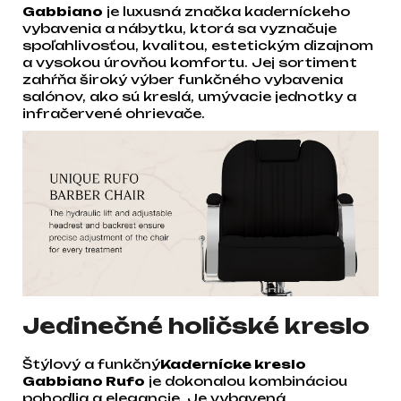
Gabbiano
je luxusná značka kaderníckeho
vybavenia a nábytku, ktorá sa vyznačuje
spoľahlivosťou, kvalitou, estetickým dizajnom
a vysokou úrovňou komfortu. Jej sortiment
zahŕňa široký výber funkčného vybavenia
salónov, ako sú kreslá, umývacie jednotky a
infračervené ohrievače.
Jedinečné holičské kreslo
Štýlový a funkčný
Kadernícke kreslo
Gabbiano Rufo
je dokonalou kombináciou
pohodlia a elegancie. Je vybavená