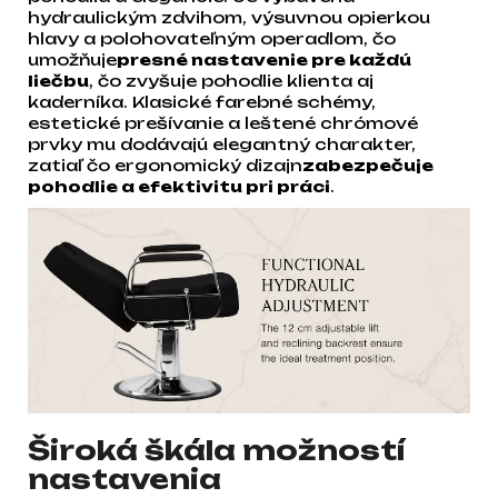
hydraulickým zdvihom, výsuvnou opierkou
hlavy a polohovateľným operadlom, čo
umožňuje
presné nastavenie pre každú
liečbu
, čo zvyšuje pohodlie klienta aj
kaderníka. Klasické farebné schémy,
estetické prešívanie a leštené chrómové
prvky mu dodávajú elegantný charakter,
zatiaľ čo ergonomický dizajn
zabezpečuje
pohodlie a efektivitu pri práci
.
Široká škála možností
nastavenia