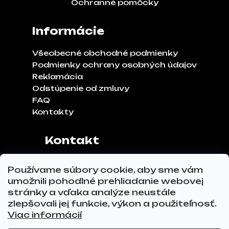
Ochranné pomôcky
Informácie
Všeobecné obchodné podmienky
Podmienky ochrany osobných údajov
Reklamácia
Odstúpenie od zmluvy
FAQ
Kontakty
Kontakt
Adresa:
Klinčeková 970, 93041,
Používame súbory cookie, aby sme vám
Hviezdoslavov
umožnili pohodlné prehliadanie webovej
Tel.č.:
0911 271 302
stránky a vďaka analýze neustále
Email:
info@glovez.sk
zlepšovali jej funkcie, výkon a použiteľnosť.
Viac informácií