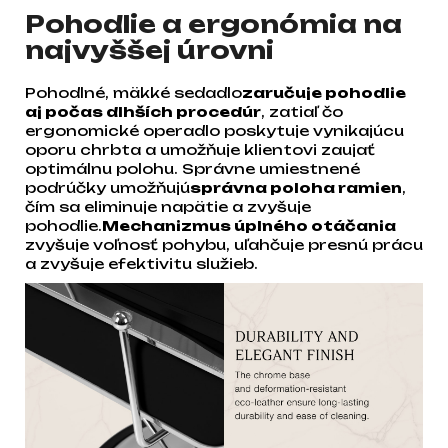
Pohodlie a ergonómia na
najvyššej úrovni
Pohodlné, mäkké sedadlo
zaručuje pohodlie
aj počas dlhších procedúr
, zatiaľ čo
ergonomické operadlo poskytuje vynikajúcu
oporu chrbta a umožňuje klientovi zaujať
optimálnu polohu. Správne umiestnené
podrúčky umožňujú
správna poloha ramien
,
čím sa eliminuje napätie a zvyšuje
pohodlie.
Mechanizmus úplného otáčania
zvyšuje voľnosť pohybu, uľahčuje presnú prácu
a zvyšuje efektivitu služieb.