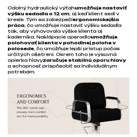
Odolný hydraulický výťah
umožňuje nastaviť
výšku sedadla o 12 cm
, aj keď klient sedí v
kresle. Tým sa zabezpečí
ergonomickejšia
práca
, čo umožňuje nastaviť výšku sedadla
tak, aby vyhovovala výške klienta aj
kaderníka. Naklápacie operadlo
umožňuje
polohovať klienta v pohodlnej polohe v
polosede
, čo umožňuje lepší prístup počas
určitých ošetrení. Okrem toho je výsuvná
opierka hlavy
zaručuje stabilnú oporu hlavy
a schopnosť prispôsobiť sa individuálnym
potrebám.