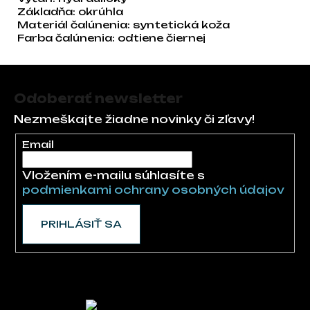
Základňa: okrúhla
Materiál čalúnenia: syntetická koža
Farba čalúnenia: odtiene čiernej
Zápätie
Odoberať newsletter
Nezmeškajte žiadne novinky či zľavy!
Email
Vložením e-mailu súhlasíte s
podmienkami ochrany osobných údajov
PRIHLÁSIŤ SA