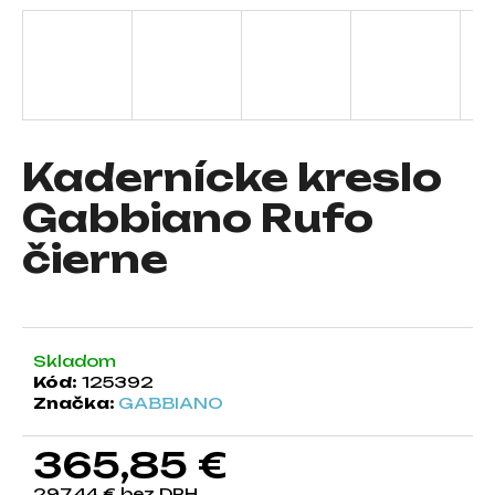
á
j
s
ť
?
Kadernícke kreslo
Gabbiano Rufo
čierne
HĽADAŤ
O
Skladom
d
Kód:
125392
p
Značka:
GABBIANO
o
r
365,85 €
ú
č
297,44 € bez DPH