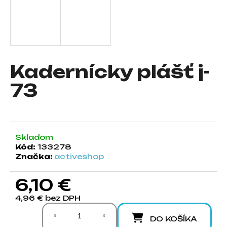
á
j
s
ť
?
Kadernícky plášť j-
73
HĽADAŤ
Skladom
Kód:
133278
Značka:
activeshop
O
d
6,10 €
p
o
4,96 € bez DPH
r
Jednotková cena:
ú
DO KOŠÍKA
č