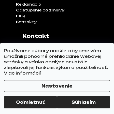
Reklamácia
Odstúpenie od zmluvy
FAQ
Kontakty
Kontakt
Adresa:
Klinčeková 970, 93041,
Používame súbory cookie, aby sme vám
Hviezdoslavov
umožnili pohodlné prehliadanie webovej
Tel.č.:
0911 271 302
stránky a vďaka analýze neustále
Email:
info@glovez.sk
zlepšovali jej funkcie, výkon a použiteľnosť.
Viac informácií
Nastavenie
Vytvoril Shoptet Premium
a
Adatelier
Copyright 2026
GLOVEZ.sk
. Všetky práva
Odmietnuť
Súhlasím
vyhradené.
Upraviť nastavenie cookies