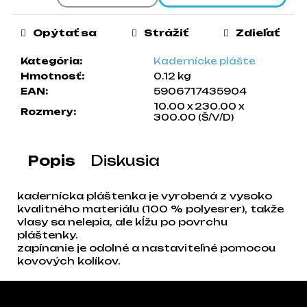
a
m
Opýtať sa
Strážiť
Zdieľať
e
Kategória
:
Kadernícke plášte
Hmotnosť
:
0.12 kg
EAN
:
5906717435904
10.00 x 230.00 x
Rozmery
:
300.00 (Š/V/D)
Popis
Diskusia
kadernícka pláštenka je vyrobená z vysoko
kvalitného materiálu (100 % polyesrer), takže
vlasy sa nelepia, ale kĺžu po povrchu
pláštenky.
zapínanie je odolné a nastaviteľné pomocou
kovových kolíkov.
Zápätie