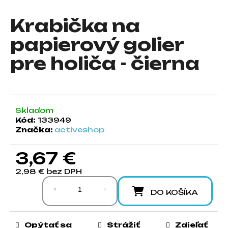
á
Krabička na
j
s
papierový golier
ť
pre holiča - čierna
?
Skladom
HĽADAŤ
Kód:
133949
Značka:
activeshop
3,67 €
O
d
2,98 € bez DPH
Jednotková cena:
p
o
DO KOŠÍKA
r
ú
Opýtať sa
Strážiť
Zdieľať
č