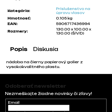
a
Príslušenstvo na
m
Kategória
:
úpravu vlasov
e
Hmotnosť
:
0.105 kg
EAN
:
5906717436994
130.00 x 100.00 x
Rozmery
:
130.00 (Š/V/D)
Popis
Diskusia
nádoba na čierny papierový golier z
vysokokvalitného plastu.
Zápätie
Odoberať newsletter
Nezmeškajte žiadne novinky či zľavy!
Email