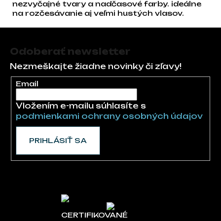
nezvyčajné tvary a nadčasové farby. ideálne
na rozčesávanie aj veľmi hustých vlasov.
Zápätie
Odoberať newsletter
Nezmeškajte žiadne novinky či zľavy!
Email
Vložením e-mailu súhlasíte s
podmienkami ochrany osobných údajov
PRIHLÁSIŤ SA
CERTIFIKOVANÉ