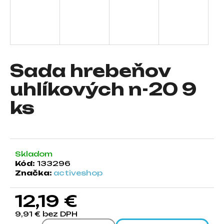
á
j
s
ť
?
Sada hrebeňov
uhlíkových n-20 9
ks
HĽADAŤ
Skladom
O
Kód:
133296
d
Značka:
activeshop
p
o
12,19 €
r
ú
9,91 € bez DPH
č
Jednotková cena: