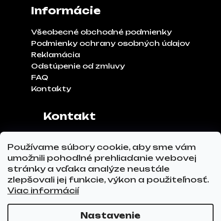
Informácie
Všeobecné obchodné podmienky
Podmienky ochrany osobných údajov
Reklamácia
Odstúpenie od zmluvy
FAQ
Kontakty
Kontakt
Adresa:
Klinčeková 970, 93041,
Používame súbory cookie, aby sme vám
Hviezdoslavov
umožnili pohodlné prehliadanie webovej
Tel.č.:
0911 271 302
stránky a vďaka analýze neustále
Email:
info@glovez.sk
zlepšovali jej funkcie, výkon a použiteľnosť.
Viac informácií
Nastavenie