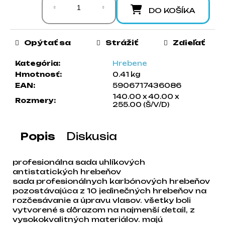
a
DO KOŠÍKA
m
e
Opýtať sa
Strážiť
Zdieľať
Kategória
:
Hrebene
Hmotnosť
:
0.41 kg
EAN
:
5906717436086
140.00 x 40.00 x
Rozmery
:
255.00 (Š/V/D)
Popis
Diskusia
profesionálna sada uhlíkových
antistatických hrebeňov
sada profesionálnych karbónových hrebeňov
pozostávajúca z 10 jedinečných hrebeňov na
rozčesávanie a úpravu vlasov. všetky boli
vytvorené s dôrazom na najmenší detail, z
vysokokvalitných materiálov. majú