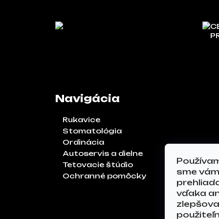
C
P
Navigácia
Rukavice
Stomatológia
Ordinácia
Autoservis a dielne
Používam
Tetovacie štúdio
sme vám 
Ochranné pomôcky
prehliad
vďaka an
zlepšoval
použiteľ