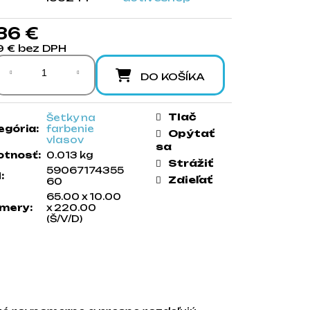
36 €
9 € bez DPH
notková cena:
DO KOŠÍKA
Tlač
Šetky na
egória
:
farbenie
Opýtať
vlasov
sa
tnosť
:
0.013 kg
Strážiť
59067174355
N
:
Zdieľať
60
65.00 x 10.00
mery
:
x 220.00
(Š/V/D)