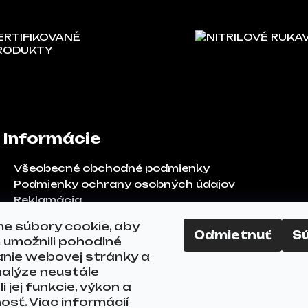
ERTIFIKOVANÉ
NITRILOVÉ RUKA
RODUKTY
Informácie
Všeobecné obchodné podmienky
Podmienky ochrany osobných údajov
Reklamácia
Odstúpenie od zmluvy
e súbory cookie, aby
FAQ
Odmietnuť
S
umožnili pohodlné
Kontakty
anie webovej stránky a
alýze neustále
i jej funkcie, výkon a
nosť.
Viac informácií