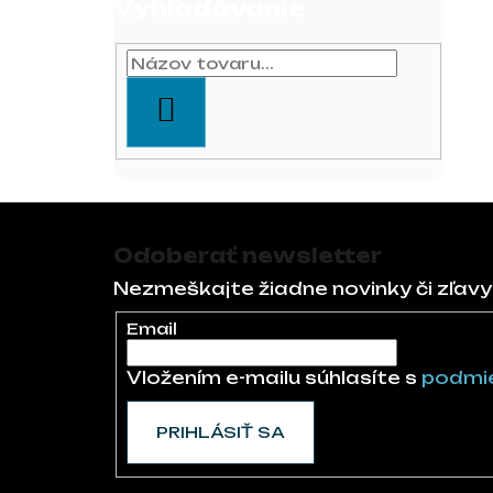
Vyhľadávanie
HĽADAŤ
Zápätie
Odoberať newsletter
Nezmeškajte žiadne novinky či zľavy
Email
Vložením e-mailu súhlasíte s
podmie
PRIHLÁSIŤ SA