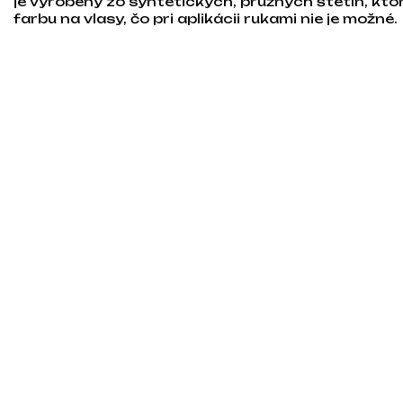
je vyrobený zo syntetických, pružných štetín, kt
farbu na vlasy, čo pri aplikácii rukami nie je možné.