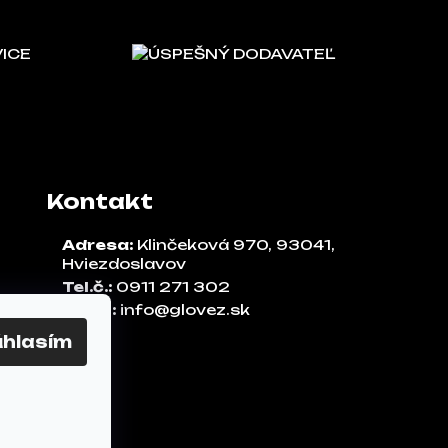
VICE
ÚSPEŠNÝ DODAVATEĽ
Kontakt
Adresa:
Klinčeková 970, 93041,
Hviezdoslavov
Tel.č.:
0911 271 302
Email:
info@glovez.sk
úhlasím