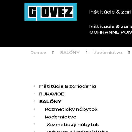
Košík
Prejsť na obsah
Inštitúcie & zar
Späť
Späť
do
do
Inštitúcie & zar
Č
OCHRANNÉ PO
obchodu
obchodu
Domov
SALÓNY
Kaderníctvo
Bočný panel
Kategórie
Preskočiť kategórie
Inštitúcie & zariadenia
RUKAVICE
SALÓNY
Kozmetický nábytok
Kaderníctvo
Kozmetický nábytok