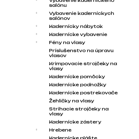
Vybavenie kaderníckeho
salónu
Vybavenie kaderníckych
salónov
Kadernícky nábytok
Kadernícke vybavenie
Fény na vlasy
Príslušenstvo na úpravu
vlasov
Krimpovacie strojčeky na
vlasy
Kadernícke pomôcky
Kadernícke podnožky
Kadernícke postrekovače
Žehličky na vlasy
Strihacie strojčeky na
vlasy
Kadernícke zástery
Hrebene
Kadernícke plášte