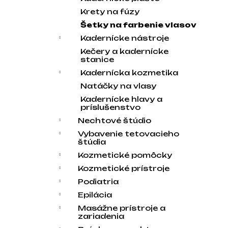
Krety na fúzy
Šetky na farbenie vlasov
Kadernícke nástroje
Kečery a kadernícke
stanice
Kadernícka kozmetika
Natáčky na vlasy
Kadernícke hlavy a
príslušenstvo
Nechtové štúdio
Vybavenie tetovacieho
štúdia
Kozmetické pomôcky
Kozmetické prístroje
Podiatria
Epilácia
Masážne prístroje a
zariadenia