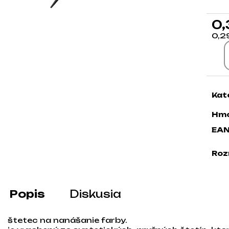
0,
0,2
Jed
Kat
Hmo
EA
Roz
Popis
Diskusia
štetec na nanášanie farby.